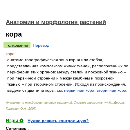
Анатомия и морфология растений
кора
Толкование
Перевод
кора
анатомо топографическая зона корня или стебля,
представленная комплексом живых тканей, расположенных по
периферии этих органов: между стелой и покровной тканью –
при первичном строении и между камбием и покровной
тканью – при вторичном строении. Исходя из происхождения,
выделяют два типа коры: см.
первичная кора
;
вторичная кора
.
Анатомия и морфология высших растений. Словарь терминов. — М.: Дрофа
.
Коровкин О.А.
.
2007
.
Игры ⚽
Нужно решить контрольную?
Синонимы
: