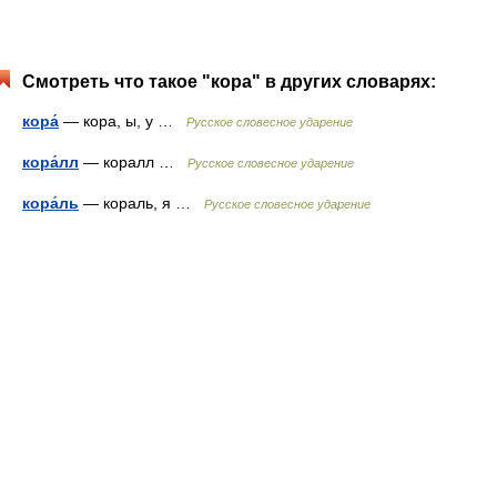
Смотреть что такое "кора" в других словарях:
кора́
— кора, ы, у …
Русское словесное ударение
кора́лл
— коралл …
Русское словесное ударение
кора́ль
— кораль, я …
Русское словесное ударение