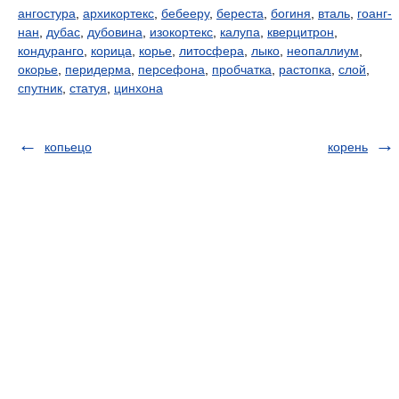
ангостура
,
архикортекс
,
бебееру
,
береста
,
богиня
,
вталь
,
гоанг-
нан
,
дубас
,
дубовина
,
изокортекс
,
калупа
,
кверцитрон
,
кондуранго
,
корица
,
корье
,
литосфера
,
лыко
,
неопаллиум
,
окорье
,
перидерма
,
персефона
,
пробчатка
,
растопка
,
слой
,
спутник
,
статуя
,
цинхона
копьецо
корень