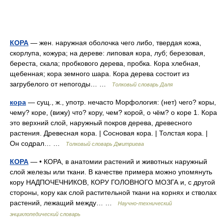
КОРА
— жен. наружная оболочка чего либо, твердая кожа,
скорлупа, кожура; на дереве: липовая кора, луб; березовая,
береста, скала; пробкового дерева, пробка. Кора хлебная,
щебенная; кора земного шара. Кора дерева состоит из
загрубелого от непогоды… …
Толковый словарь Даля
кора
— сущ., ж., употр. нечасто Морфология: (нет) чего? коры,
чему? коре, (вижу) что? кору, чем? корой, о чём? о коре 1. Кора
это верхний слой, наружный покров дерева, древесного
растения. Древесная кора. | Сосновая кора. | Толстая кора. |
Он содрал… …
Толковый словарь Дмитриева
КОРА
— • КОРА, в анатомии растений и животных наружный
слой железы или ткани. В качестве примера можно упомянуть
кору НАДПОЧЕЧНИКОВ, КОРУ ГОЛОВНОГО МОЗГА и, с другой
стороны, кору как слой растительной ткани на корнях и стволах
растений, лежащий между… …
Научно-технический
энциклопедический словарь