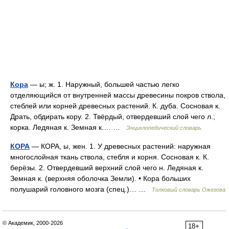
Кора
— ы; ж. 1. Наружный, большей частью легко
отделяющийся от внутренней массы древесины покров ствола,
стеблей или корней древесных растений. К. дуба. Сосновая к.
Драть, обдирать кору. 2. Твёрдый, отвердевший слой чего л.;
корка. Ледяная к. Земная к.… …
Энциклопедический словарь
КОРА
— КОРА, ы, жен. 1. У древесных растений: наружная
многослойная ткань ствола, стебля и корня. Сосновая к. К.
берёзы. 2. Отвердевший верхний слой чего н. Ледяная к.
Земная к. (верхняя оболочка Земли). • Кора больших
полушарий головного мозга (спец.)… …
Толковый словарь Ожегова
© Академик, 2000-2026
18+