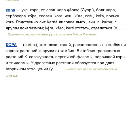
кора
— укр. кора, ст. слав. кора φλοιός (Супр.), болг. кора,
сербохорв. ко̏ра, словен. kora, чеш. kůra, слвц. kо̑rа, польск.
kоrа. Родственно лит. karnà липовое лыко , вин. п. kar̃ną; с
другим вокализмом; kę̃ra, kẽro, kerti отстать, отделиться (о… …
Этимологический словарь русского языка Макса Фасмера
КОРА
— (cortex), комплекс тканей, расположенных в стеблях и
корнях растений кнаружи от камбия. В стеблях травянистых
растений К. совокупность первичной флоэмы, первичной коры
и эпидермы. У древесных растений образуется при длит.
вторичном утолщении (у… …
Биологический энциклопедический
словарь